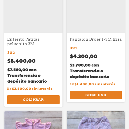
Enterito Patitas
Pantalon Broer 1-3M friza
peluchito 3M
3X2
3X2
$4.200,00
$8.400,00
$3.780,00
con
$7.560,00
con
Transferencia o
Transferencia o
depósito bancario
depósito bancario
3
x
$1.400,00
sin interés
3
x
$2.800,00
sin interés
COMPRAR
COMPRAR