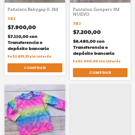
Pañalero Babygap 0-3M
Pantalon Gonpers 3M
NUEVO
3X2
3X2
$7.900,00
$7.200,00
$7.110,00
con
$6.480,00
con
Transferencia o
Transferencia o
depósito bancario
depósito bancario
3
x
$2.633,33
sin interés
3
x
$2.400,00
sin interés
COMPRAR
COMPRAR