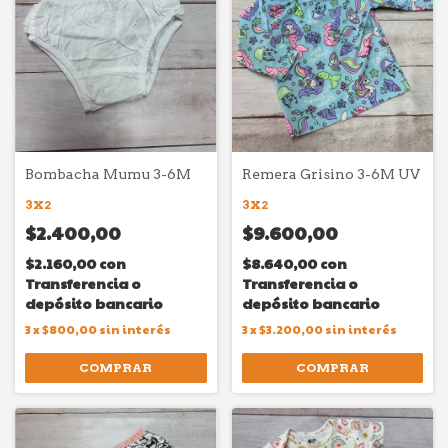
Bombacha Mumu 3-6M
Remera Grisino 3-6M UV
3X2
3X2
$2.400,00
$9.600,00
$2.160,00
con
$8.640,00
con
Transferencia o
Transferencia o
depósito bancario
depósito bancario
3
x
$800,00
sin interés
3
x
$3.200,00
sin interés
COMPRAR
COMPRAR