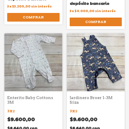
depósito bancario
3
x
$3.200,00
sin interés
3
x
$4.000,00
sin interés
COMPRAR
Enterito Baby Cottons
Jardinero Broer 1-3M
3M
friza
3X2
3X2
$9.600,00
$9.600,00
$8.640,00
con
$8.640,00
con