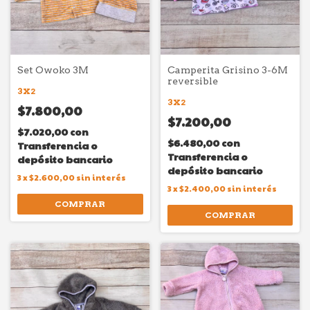
Set Owoko 3M
Camperita Grisino 3-6M
reversible
3X2
3X2
$7.800,00
$7.200,00
$7.020,00
con
$6.480,00
con
Transferencia o
Transferencia o
depósito bancario
depósito bancario
3
x
$2.600,00
sin interés
3
x
$2.400,00
sin interés
COMPRAR
COMPRAR