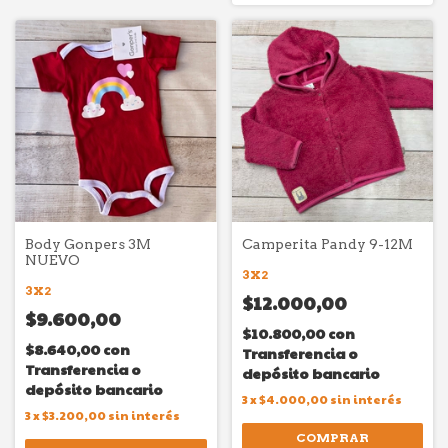
Body Gonpers 3M
Camperita Pandy 9-12M
NUEVO
3X2
3X2
$12.000,00
$9.600,00
$10.800,00
con
$8.640,00
con
Transferencia o
Transferencia o
depósito bancario
depósito bancario
3
x
$4.000,00
sin interés
3
x
$3.200,00
sin interés
COMPRAR