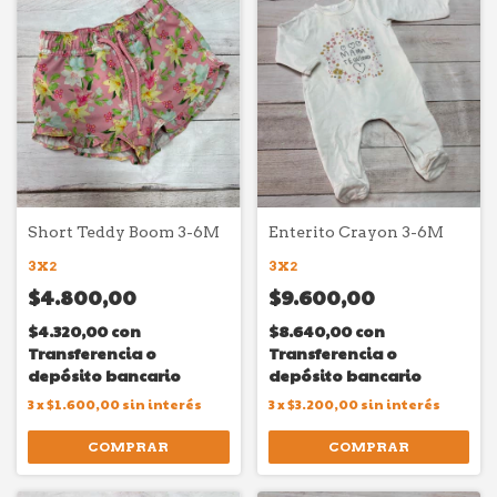
Short Teddy Boom 3-6M
Enterito Crayon 3-6M
3X2
3X2
$4.800,00
$9.600,00
$4.320,00
con
$8.640,00
con
Transferencia o
Transferencia o
depósito bancario
depósito bancario
3
x
$1.600,00
sin interés
3
x
$3.200,00
sin interés
COMPRAR
COMPRAR