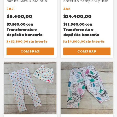
Ranita Zara 3-6M hilo
Enterito Yamp 3M plush
3X2
3X2
$8.400,00
$14.400,00
$7.560,00
con
$12.960,00
con
Transferencia o
Transferencia o
depósito bancario
depósito bancario
3
x
$2.800,00
sin interés
3
x
$4.800,00
sin interés
COMPRAR
COMPRAR