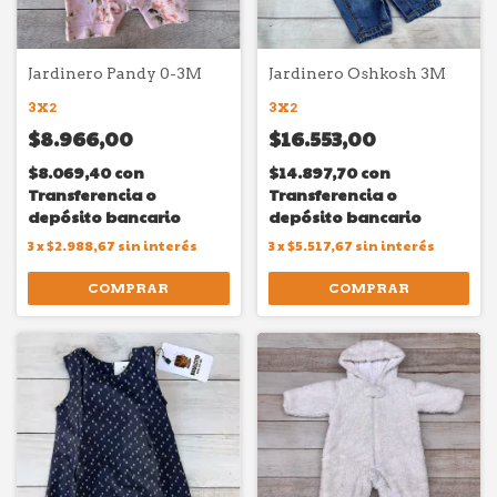
Jardinero Pandy 0-3M
Jardinero Oshkosh 3M
3X2
3X2
$8.966,00
$16.553,00
$8.069,40
con
$14.897,70
con
Transferencia o
Transferencia o
depósito bancario
depósito bancario
3
x
$2.988,67
sin interés
3
x
$5.517,67
sin interés
COMPRAR
COMPRAR