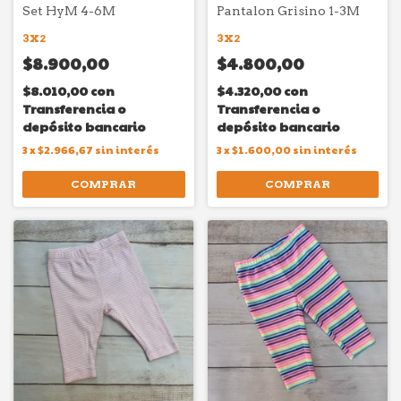
Set HyM 4-6M
Pantalon Grisino 1-3M
3X2
3X2
$8.900,00
$4.800,00
$8.010,00
con
$4.320,00
con
Transferencia o
Transferencia o
depósito bancario
depósito bancario
3
x
$2.966,67
sin interés
3
x
$1.600,00
sin interés
COMPRAR
COMPRAR