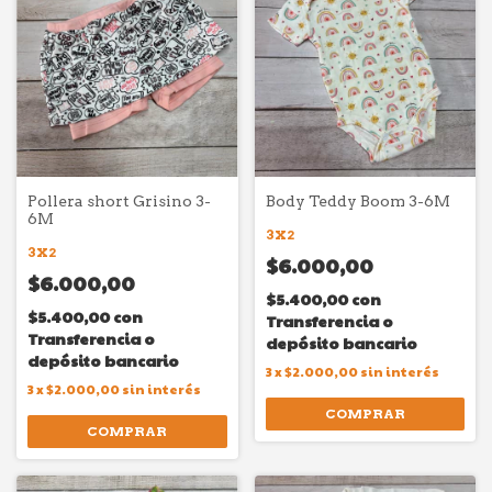
Pollera short Grisino 3-
Body Teddy Boom 3-6M
6M
3X2
3X2
$6.000,00
$6.000,00
$5.400,00
con
$5.400,00
con
Transferencia o
Transferencia o
depósito bancario
depósito bancario
3
x
$2.000,00
sin interés
3
x
$2.000,00
sin interés
COMPRAR
COMPRAR