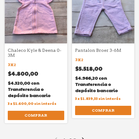
Chaleco Kyle & Deena 0-
Pantalon Broer 3-6M
3M
3X2
3X2
$5.518,00
$4.800,00
$4.966,20
con
$4.320,00
con
Transferencia o
Transferencia o
depósito bancario
depósito bancario
3
x
$1.839,33
sin interés
3
x
$1.600,00
sin interés
COMPRAR
COMPRAR