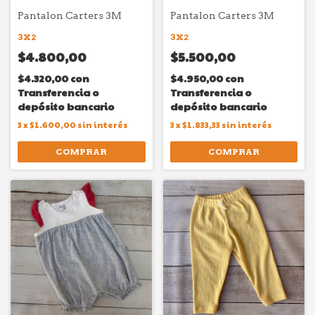
Pantalon Carters 3M
Pantalon Carters 3M
3X2
3X2
$4.800,00
$5.500,00
$4.320,00
con
$4.950,00
con
Transferencia o
Transferencia o
depósito bancario
depósito bancario
3
x
$1.600,00
sin interés
3
x
$1.833,33
sin interés
COMPRAR
COMPRAR