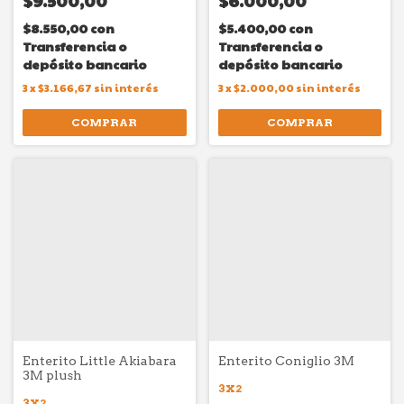
$9.500,00
$6.000,00
$8.550,00
con
$5.400,00
con
Transferencia o
Transferencia o
depósito bancario
depósito bancario
3
x
$3.166,67
sin interés
3
x
$2.000,00
sin interés
COMPRAR
COMPRAR
Enterito Little Akiabara
Enterito Coniglio 3M
3M plush
3X2
3X2