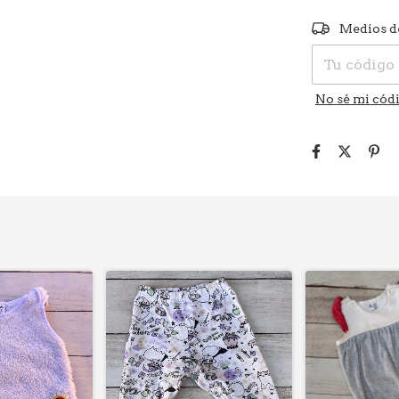
Entregas para
Medios d
No sé mi códi