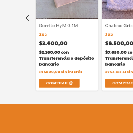
gdalena
Gorrito HyM 0-1M
Chaleco Gri
3X2
3X2
$2.400,00
$8.500,0
00
$2.160,00
con
$7.650,00
co
con
Transferencia o depósito
Transferenci
ia o depósito
bancario
bancario
3
x
$800,00
sin interés
3
x
$2.833,33
sin
sin interés
COMPRAR
COMPRA
R