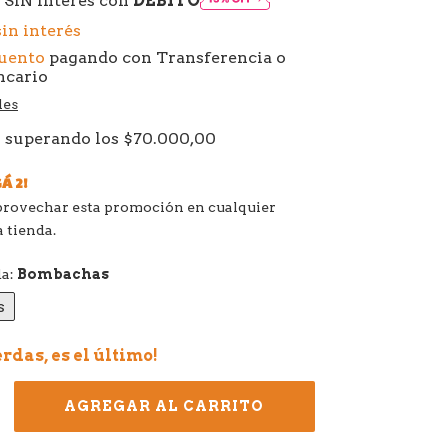
 SIN interés con
DÉBITO
sin interés
cuento
pagando con Transferencia o
ncario
les
s
superando los
$70.000,00
Á 2!
provechar esta promoción en cualquier
 tienda.
da:
Bombachas
s
erdas, es el último!