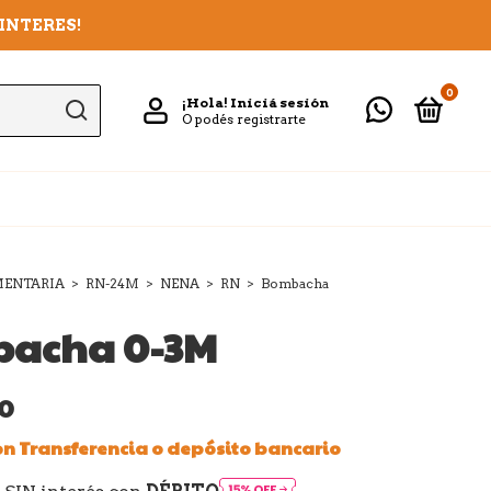
/INTERES!
0
¡Hola!
Iniciá sesión
O podés registrarte
ENTARIA
>
RN-24M
>
NENA
>
RN
>
Bombacha
acha 0-3M
00
on
Transferencia o depósito bancario