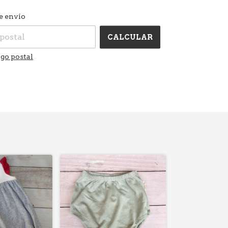
CAMBIAR CP
 el CP:
e envío
CALCULAR
go postal