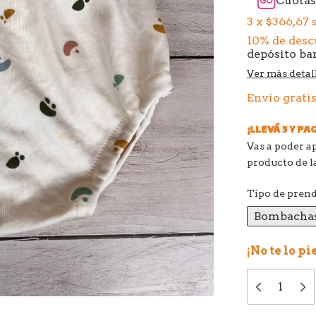
Cuotas
3
x
$366,67
10% de des
depósito ba
Ver más detal
Envío grati
¡LLEVÁ 3 Y PAG
Vas a poder a
producto de la
Tipo de pren
Bombacha
¡No te lo pi