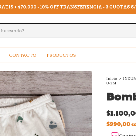
ATIS + $70.000 - 10% OFF TRANSFERENCIA - 3 CUOTAS S
CONTACTO
PRODUCTOS
Inicio
>
INDUM
0-3M
Bomb
$1.100,
$990,00
c