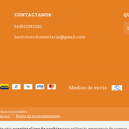
CONTACTANOS
Q
543513392320
baulcitoindumentaria@gmail.com
Medios de envío
chos reservados.
sá acá.
/
Botón de arrepentimiento
te sitio
aceptás el uso de cookies
para agilizar tu experiencia de compra.