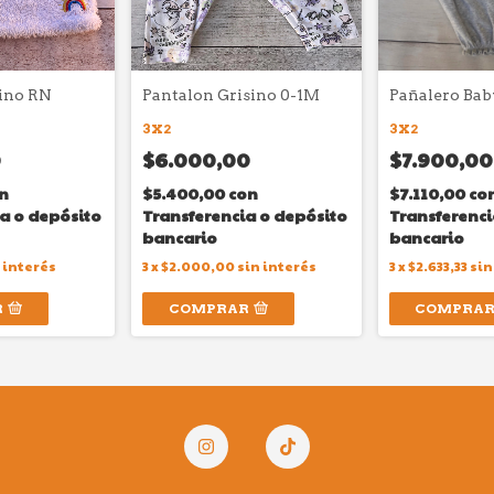
sino RN
Pantalon Grisino 0-1M
Pañalero Ba
3X2
3X2
0
$6.000,00
$7.900,00
n
$5.400,00
con
$7.110,00
co
a o depósito
Transferencia o depósito
Transferenci
bancario
bancario
 interés
3
x
$2.000,00
sin interés
3
x
$2.633,33
sin
R
COMPRAR
COMPRA