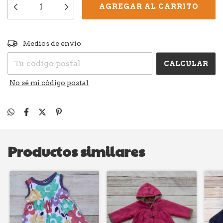
CAMBIAR CP
Entregas para el CP:
Medios de envío
CALCULAR
No sé mi código postal
Productos similares