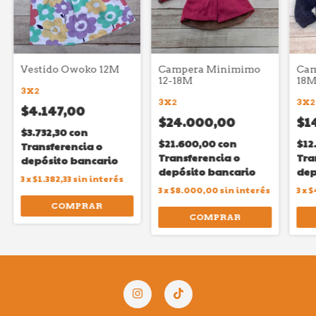
Vestido Owoko 12M
Campera Minimimo
Cam
12-18M
18M
3X2
3X2
3X2
$4.147,00
$24.000,00
$1
$3.732,30
con
$21.600,00
con
$12
Transferencia o
Transferencia o
Tra
depósito bancario
depósito bancario
dep
3
x
$1.382,33
sin interés
3
x
$8.000,00
sin interés
3
x
$
COMPRAR
COMPRAR