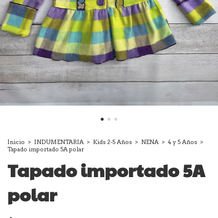
Inicio
>
INDUMENTARIA
>
Kids 2-5 Años
>
NENA
>
4 y 5 Años
>
Tapado importado 5A polar
Tapado importado 5A
polar