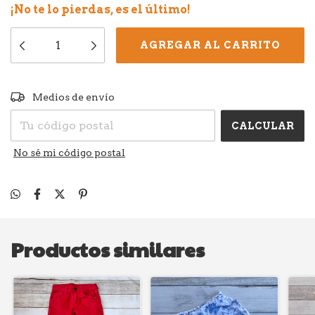
¡No te lo pierdas, es el último!
CAMBIAR CP
Entregas para el CP:
Medios de envío
CALCULAR
No sé mi código postal
Productos similares