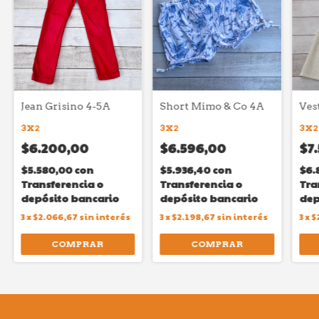
Jean Grisino 4-5A
Short Mimo & Co 4A
Ves
3X2
3X2
3X2
$6.200,00
$6.596,00
$7
$5.580,00
con
$5.936,40
con
$6.
Transferencia o
Transferencia o
Tra
depósito bancario
depósito bancario
dep
3
x
$2.066,67
sin interés
3
x
$2.198,67
sin interés
3
x
$
COMPRAR
COMPRAR