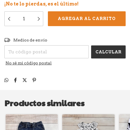
¡No te lo pierdas, es el último!
CAMBIAR CP
Entregas para el CP:
Medios de envío
CALCULAR
No sé mi código postal
Productos similares