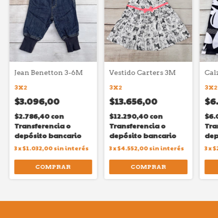
Jean Benetton 3-6M
Vestido Carters 3M
Cal
3X2
3X2
3X2
$3.096,00
$13.656,00
$6
$2.786,40
con
$12.290,40
con
$6.
Transferencia o
Transferencia o
Tra
depósito bancario
depósito bancario
dep
3
x
$1.032,00
sin interés
3
x
$4.552,00
sin interés
3
x
$
COMPRAR
COMPRAR