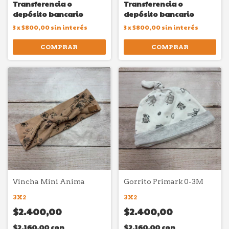
Transferencia o
Transferencia o
depósito bancario
depósito bancario
3
x
$800,00
sin interés
3
x
$800,00
sin interés
COMPRAR
COMPRAR
Vincha Mini Anima
Gorrito Primark 0-3M
3X2
3X2
$2.400,00
$2.400,00
$2.160,00
con
$2.160,00
con