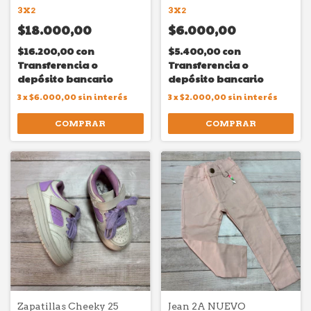
3X2
3X2
$18.000,00
$6.000,00
$16.200,00
con
$5.400,00
con
Transferencia o
Transferencia o
depósito bancario
depósito bancario
3
x
$6.000,00
sin interés
3
x
$2.000,00
sin interés
COMPRAR
COMPRAR
Zapatillas Cheeky 25
Jean 2A NUEVO