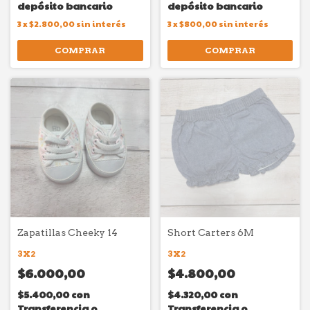
depósito bancario
depósito bancario
3
x
$2.800,00
sin interés
3
x
$800,00
sin interés
COMPRAR
COMPRAR
Zapatillas Cheeky 14
Short Carters 6M
3X2
3X2
$6.000,00
$4.800,00
$5.400,00
con
$4.320,00
con
Transferencia o
Transferencia o