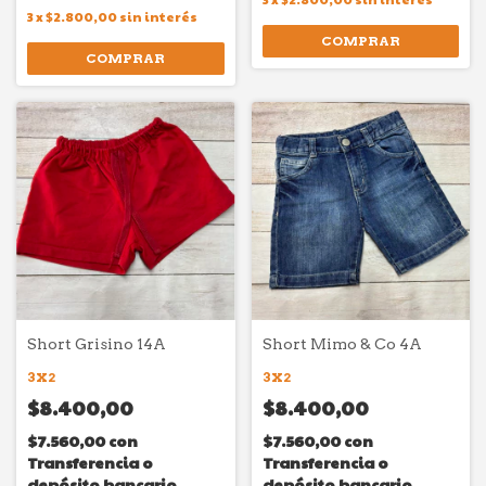
3
x
$2.800,00
sin interés
COMPRAR
COMPRAR
Short Grisino 14A
Short Mimo & Co 4A
3X2
3X2
$8.400,00
$8.400,00
$7.560,00
con
$7.560,00
con
Transferencia o
Transferencia o
depósito bancario
depósito bancario