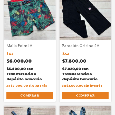
Malla Poim 1A
Pantalón Grisino 4A
3X2
3X2
$6.000,00
$7.800,00
$5.400,00
con
$7.020,00
con
Transferencia o
Transferencia o
depósito bancario
depósito bancario
3
x
$2.000,00
sin interés
3
x
$2.600,00
sin interés
COMPRAR
COMPRAR