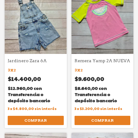
Jardinero Zara 6A
Remera Yamp 2A NUEVA
3X2
3X2
$14.400,00
$9.600,00
$12.960,00
con
$8.640,00
con
Transferencia o
Transferencia o
depósito bancario
depósito bancario
3
x
$4.800,00
sin interés
3
x
$3.200,00
sin interés
COMPRAR
COMPRAR