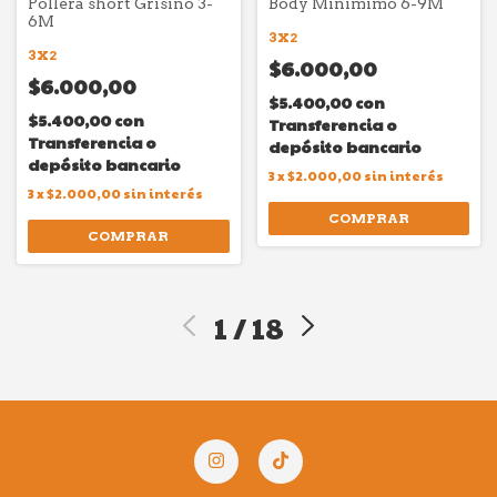
Pollera short Grisino 3-
Body Minimimo 6-9M
6M
3X2
3X2
$6.000,00
$6.000,00
$5.400,00
con
$5.400,00
con
Transferencia o
Transferencia o
depósito bancario
depósito bancario
3
x
$2.000,00
sin interés
3
x
$2.000,00
sin interés
COMPRAR
COMPRAR
1
/
18