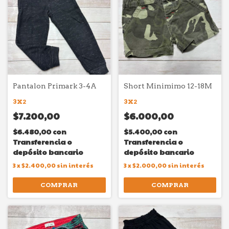
Pantalon Primark 3-4A
Short Minimimo 12-18M
3X2
3X2
$7.200,00
$6.000,00
$6.480,00
con
$5.400,00
con
Transferencia o
Transferencia o
depósito bancario
depósito bancario
3
x
$2.400,00
sin interés
3
x
$2.000,00
sin interés
COMPRAR
COMPRAR