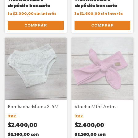
depósito bancario
depósito bancario
3
x
$2.000,00
sin interés
3
x
$1.600,00
sin interés
COMPRAR
COMPRAR
Bombacha Mumu 3-6M
Vincha Mini Anima
3X2
3X2
$2.400,00
$2.400,00
$2.160,00
con
$2.160,00
con