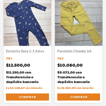
Enterito Zara 2-3 Años
Pantalón Cheeky 4A
3X2
3X2
$12.500,00
$10.080,00
$11.250,00
con
$9.072,00
con
Transferencia o
Transferencia o
depósito bancario
depósito bancario
3
x
$4.166,67
sin interés
3
x
$3.360,00
sin interés
COMPRAR
COMPRAR