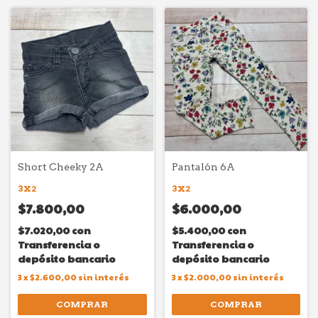
Short Cheeky 2A
Pantalón 6A
3X2
3X2
$7.800,00
$6.000,00
$7.020,00
con
$5.400,00
con
Transferencia o
Transferencia o
depósito bancario
depósito bancario
3
x
$2.600,00
sin interés
3
x
$2.000,00
sin interés
COMPRAR
COMPRAR