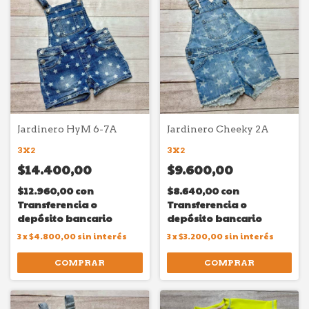
Jardinero HyM 6-7A
Jardinero Cheeky 2A
3X2
3X2
$14.400,00
$9.600,00
$12.960,00
con
$8.640,00
con
Transferencia o
Transferencia o
depósito bancario
depósito bancario
3
x
$4.800,00
sin interés
3
x
$3.200,00
sin interés
COMPRAR
COMPRAR