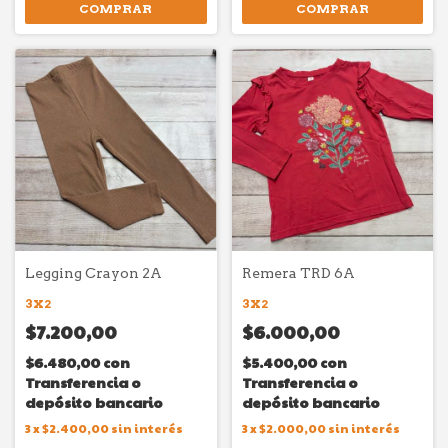
COMPRAR
COMPRAR
Legging Crayon 2A
Remera TRD 6A
3X2
3X2
$7.200,00
$6.000,00
$6.480,00
con
$5.400,00
con
Transferencia o
Transferencia o
depósito bancario
depósito bancario
3
x
$2.400,00
sin interés
3
x
$2.000,00
sin interés