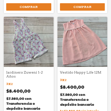
COMPRAR
COMPRAR
Jardinero Zuweni 1-2
Vestido Happy Life 12M
Años
3X2
3X2
$8.400,00
$8.400,00
$7.560,00
con
$7.560,00
con
Transferencia o
Transferencia o
depósito bancario
depósito bancario
3
x
$2.800,00
sin interés