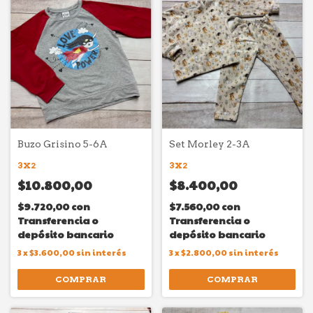
Buzo Grisino 5-6A
Set Morley 2-3A
3X2
3X2
$10.800,00
$8.400,00
$9.720,00
con
$7.560,00
con
Transferencia o
Transferencia o
depósito bancario
depósito bancario
3
x
$3.600,00
sin interés
3
x
$2.800,00
sin interés
COMPRAR
COMPRAR