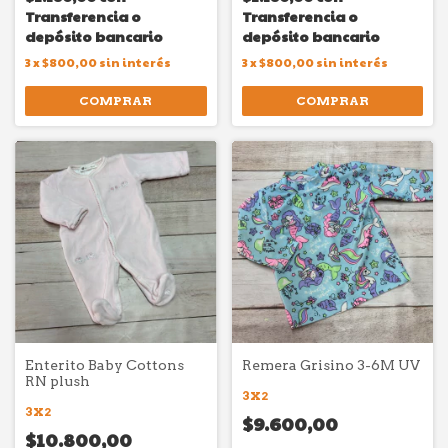
Transferencia o
Transferencia o
depósito bancario
depósito bancario
3
x
$800,00
sin interés
3
x
$800,00
sin interés
COMPRAR
COMPRAR
Enterito Baby Cottons
Remera Grisino 3-6M UV
RN plush
3X2
3X2
$9.600,00
$10.800,00