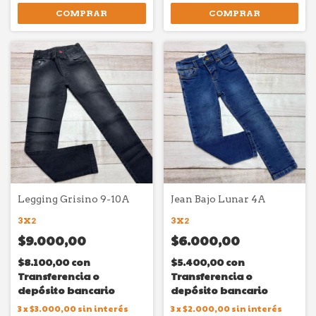
COMPRAR
COMPRAR
Legging Grisino 9-10A
Jean Bajo Lunar 4A
3X2
3X2
$9.000,00
$6.000,00
$8.100,00
con
$5.400,00
con
Transferencia o
Transferencia o
depósito bancario
depósito bancario
3
x
$3.000,00
sin interés
3
x
$2.000,00
sin interés