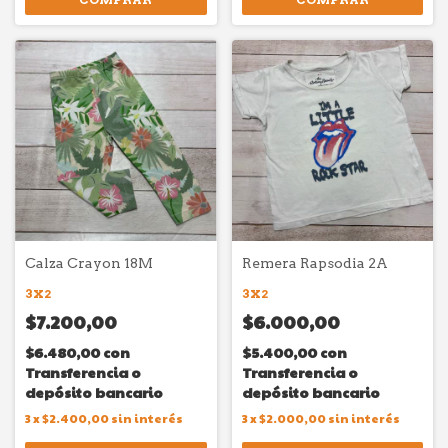
Calza Crayon 18M
Remera Rapsodia 2A
3X2
3X2
$7.200,00
$6.000,00
$6.480,00
con
$5.400,00
con
Transferencia o
Transferencia o
depósito bancario
depósito bancario
3
x
$2.400,00
sin interés
3
x
$2.000,00
sin interés