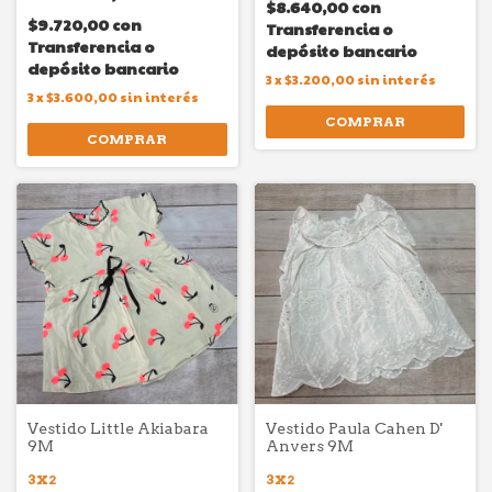
$8.640,00
con
$9.720,00
con
Transferencia o
Transferencia o
depósito bancario
depósito bancario
3
x
$3.200,00
sin interés
3
x
$3.600,00
sin interés
COMPRAR
COMPRAR
Vestido Little Akiabara
Vestido Paula Cahen D'
9M
Anvers 9M
3X2
3X2