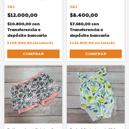
3X2
3X2
$12.000,00
$8.400,00
$10.800,00
con
$7.560,00
con
Transferencia o
Transferencia o
depósito bancario
depósito bancario
3
x
$4.000,00
sin interés
3
x
$2.800,00
sin interés
COMPRAR
COMPRAR