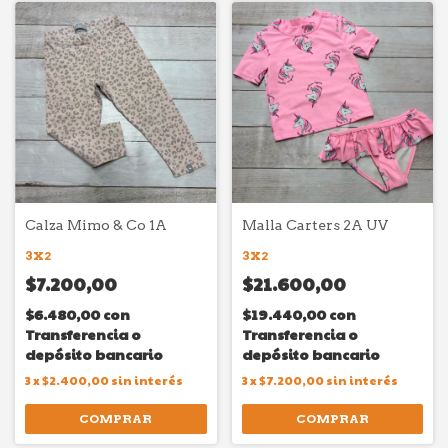
Calza Mimo & Co 1A
Malla Carters 2A UV
3X2
3X2
$7.200,00
$21.600,00
$6.480,00
con
$19.440,00
con
Transferencia o
Transferencia o
depósito bancario
depósito bancario
3
x
$2.400,00
sin interés
3
x
$7.200,00
sin interés
COMPRAR
COMPRAR